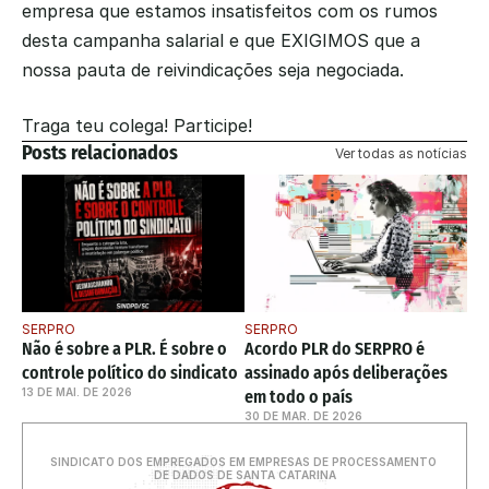
empresa que estamos insatisfeitos com os rumos 
desta campanha salarial e que EXIGIMOS que a 
nossa pauta de reivindicações seja negociada.
Traga teu colega! Participe!
Posts relacionados
Ver todas as notícias
SERPRO
SERPRO
Não é sobre a PLR. É sobre o 
Acordo PLR do SERPRO é 
controle político do sindicato
assinado após deliberações 
13 DE MAI. DE 2026
em todo o país
30 DE MAR. DE 2026
SINDICATO DOS EMPREGADOS EM EMPRESAS DE PROCESSAMENTO 
DE DADOS DE SANTA CATARINA