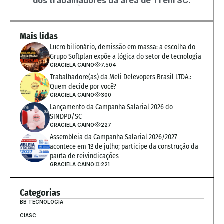
dos trabalhadores da área de TI em SC.
Mais lidas
Lucro bilionário, demissão em massa: a escolha do 
Grupo Softplan expõe a lógica do setor de tecnologia
GRACIELA CAINO
7.504
Trabalhadore(as) da Meli Delevopers Brasil LTDA.: 
Quem decide por você?
GRACIELA CAINO
300
Lançamento da Campanha Salarial 2026 do 
SINDPD/SC
GRACIELA CAINO
227
Assembleia da Campanha Salarial 2026/2027 
acontece em 1º de julho; participe da construção da 
pauta de reivindicações
GRACIELA CAINO
221
Categorias
BB TECNOLOGIA
CIASC