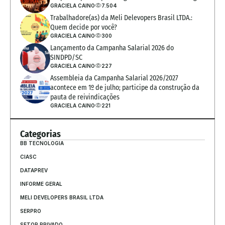
GRACIELA CAINO
7.504
Trabalhadore(as) da Meli Delevopers Brasil LTDA.: 
Quem decide por você?
GRACIELA CAINO
300
Lançamento da Campanha Salarial 2026 do 
SINDPD/SC
GRACIELA CAINO
227
Assembleia da Campanha Salarial 2026/2027 
acontece em 1º de julho; participe da construção da 
pauta de reivindicações
GRACIELA CAINO
221
Categorias
BB TECNOLOGIA
CIASC
DATAPREV
INFORME GERAL
MELI DEVELOPERS BRASIL LTDA
SERPRO
SETOR PRIVADO