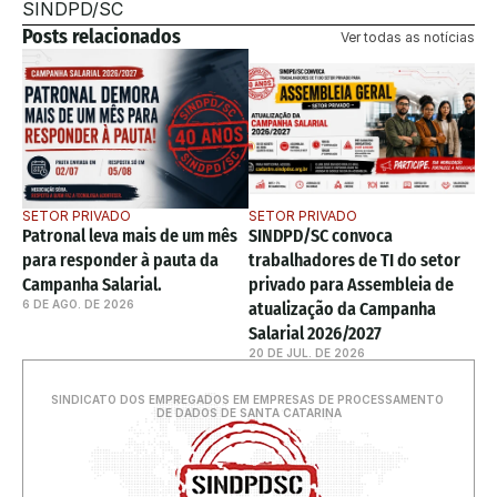
SINDPD/SC
Posts relacionados
Ver todas as notícias
SETOR PRIVADO
SETOR PRIVADO
Patronal leva mais de um mês 
SINDPD/SC convoca 
para responder à pauta da 
trabalhadores de TI do setor 
Campanha Salarial. 
privado para Assembleia de 
6 DE AGO. DE 2026
atualização da Campanha 
Salarial 2026/2027
20 DE JUL. DE 2026
SINDICATO DOS EMPREGADOS EM EMPRESAS DE PROCESSAMENTO 
DE DADOS DE SANTA CATARINA