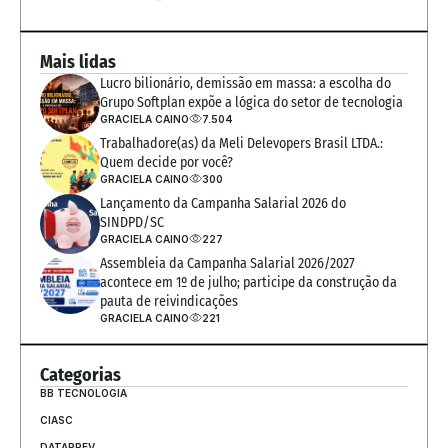
Mais lidas
Lucro bilionário, demissão em massa: a escolha do 
Grupo Softplan expõe a lógica do setor de tecnologia
GRACIELA CAINO
7.504
Trabalhadore(as) da Meli Delevopers Brasil LTDA.: 
Quem decide por você?
GRACIELA CAINO
300
Lançamento da Campanha Salarial 2026 do 
SINDPD/SC
GRACIELA CAINO
227
Assembleia da Campanha Salarial 2026/2027 
acontece em 1º de julho; participe da construção da 
pauta de reivindicações
GRACIELA CAINO
221
Categorias
BB TECNOLOGIA
CIASC
DATAPREV