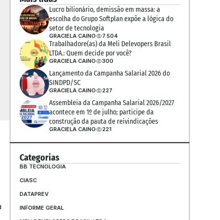
Lucro bilionário, demissão em massa: a 
escolha do Grupo Softplan expõe a lógica do 
setor de tecnologia
GRACIELA CAINO
7.504
Trabalhadore(as) da Meli Delevopers Brasil 
LTDA.: Quem decide por você?
GRACIELA CAINO
300
Lançamento da Campanha Salarial 2026 do 
SINDPD/SC
GRACIELA CAINO
227
Assembleia da Campanha Salarial 2026/2027 
acontece em 1º de julho; participe da 
construção da pauta de reivindicações
GRACIELA CAINO
221
Categorias
BB TECNOLOGIA
CIASC
DATAPREV
 
INFORME GERAL