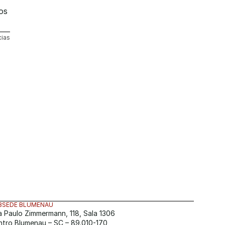
s 
cias
BSEDE BLUMENAU
a Paulo Zimmermann, 118, Sala 1306
ntro Blumenau – SC – 89.010-170