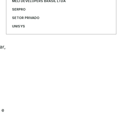
MELI DEVELOPERS BRASIL LTDA
SERPRO
SETOR PRIVADO
UNISYS
r, 
e 