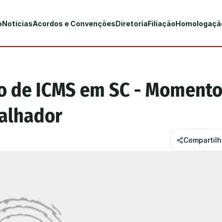
o
Notícias
Acordos e Convenções
Diretoria
Filiação
Homologaçã
o de ICMS em SC - Momento
balhador
Compartil