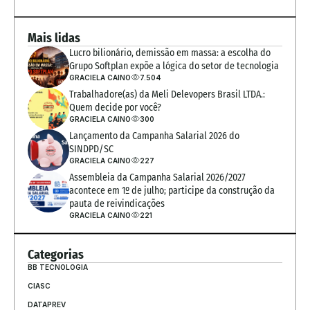
Mais lidas
Lucro bilionário, demissão em massa: a escolha do 
Grupo Softplan expõe a lógica do setor de tecnologia
GRACIELA CAINO
7.504
Trabalhadore(as) da Meli Delevopers Brasil LTDA.: 
Quem decide por você?
GRACIELA CAINO
300
Lançamento da Campanha Salarial 2026 do 
SINDPD/SC
GRACIELA CAINO
227
Assembleia da Campanha Salarial 2026/2027 
acontece em 1º de julho; participe da construção da 
pauta de reivindicações
GRACIELA CAINO
221
Categorias
BB TECNOLOGIA
CIASC
DATAPREV