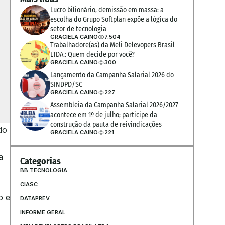
Lucro bilionário, demissão em massa: a 
escolha do Grupo Softplan expõe a lógica do 
setor de tecnologia
GRACIELA CAINO
7.504
Trabalhadore(as) da Meli Delevopers Brasil 
LTDA.: Quem decide por você?
GRACIELA CAINO
300
Lançamento da Campanha Salarial 2026 do 
SINDPD/SC
GRACIELA CAINO
227
Assembleia da Campanha Salarial 2026/2027 
acontece em 1º de julho; participe da 
construção da pauta de reivindicações
o 
GRACIELA CAINO
221
 
Categorias
BB TECNOLOGIA
CIASC
 e 
DATAPREV
INFORME GERAL