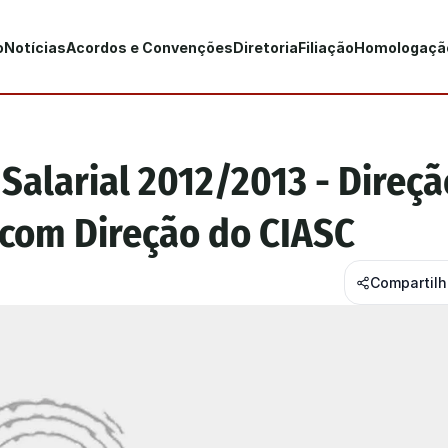
o
Notícias
Acordos e Convenções
Diretoria
Filiação
Homologaçã
alarial 2012/2013 - Direção
com Direção do CIASC
Compartil