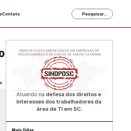
o
Contato
Pesquisar...
 
SINDICATO DOS EMPREGADOS EM EMPRESAS DE 
PROCESSAMENTO DE DADOS DE SANTA CATARINA
he
Atuando na 
defesa dos direitos e 
interesses dos trabalhadores da 
área de TI em SC.
Mais lidas