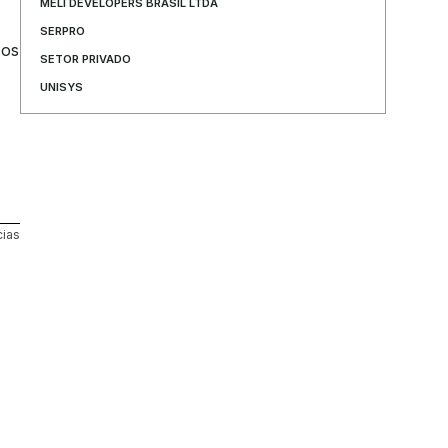
MELI DEVELOPERS BRASIL LTDA
SERPRO
os 
SETOR PRIVADO
UNISYS
cias