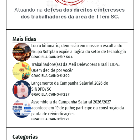
Atuando na 
defesa dos direitos e interesses 
dos trabalhadores da área de TI em SC.
Mais lidas
Lucro bilionário, demissão em massa: a escolha do 
Grupo Softplan expõe a lógica do setor de tecnologia
GRACIELA CAINO
7.504
Trabalhadore(as) da Meli Delevopers Brasil LTDA.: 
Quem decide por você?
GRACIELA CAINO
300
Lançamento da Campanha Salarial 2026 do 
SINDPD/SC
GRACIELA CAINO
227
Assembleia da Campanha Salarial 2026/2027 
acontece em 1º de julho; participe da construção da 
pauta de reivindicações
GRACIELA CAINO
221
Categorias