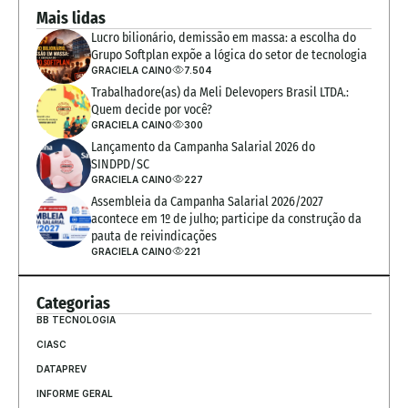
Mais lidas
Lucro bilionário, demissão em massa: a escolha do 
Grupo Softplan expõe a lógica do setor de tecnologia
GRACIELA CAINO
7.504
Trabalhadore(as) da Meli Delevopers Brasil LTDA.: 
Quem decide por você?
GRACIELA CAINO
300
Lançamento da Campanha Salarial 2026 do 
SINDPD/SC
GRACIELA CAINO
227
Assembleia da Campanha Salarial 2026/2027 
acontece em 1º de julho; participe da construção da 
pauta de reivindicações
GRACIELA CAINO
221
Categorias
BB TECNOLOGIA
CIASC
DATAPREV
INFORME GERAL