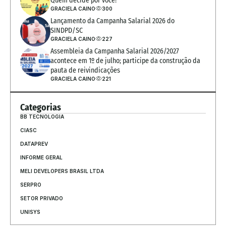
Quem decide por você?
GRACIELA CAINO
300
Lançamento da Campanha Salarial 2026 do 
SINDPD/SC
GRACIELA CAINO
227
Assembleia da Campanha Salarial 2026/2027 
acontece em 1º de julho; participe da construção da 
pauta de reivindicações
GRACIELA CAINO
221
Categorias
BB TECNOLOGIA
CIASC
DATAPREV
INFORME GERAL
MELI DEVELOPERS BRASIL LTDA
SERPRO
SETOR PRIVADO
UNISYS