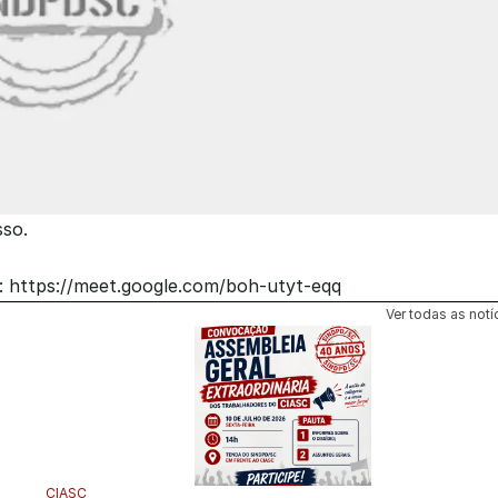
sso.
k: https://meet.google.com/boh-utyt-eqq
Ver todas as notí
CIASC