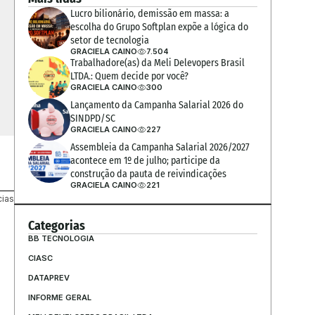
Lucro bilionário, demissão em massa: a 
escolha do Grupo Softplan expõe a lógica do 
setor de tecnologia
GRACIELA CAINO
7.504
Trabalhadore(as) da Meli Delevopers Brasil 
LTDA.: Quem decide por você?
GRACIELA CAINO
300
Lançamento da Campanha Salarial 2026 do 
SINDPD/SC
GRACIELA CAINO
227
Assembleia da Campanha Salarial 2026/2027 
acontece em 1º de julho; participe da 
construção da pauta de reivindicações
GRACIELA CAINO
221
cias
Categorias
BB TECNOLOGIA
CIASC
DATAPREV
INFORME GERAL