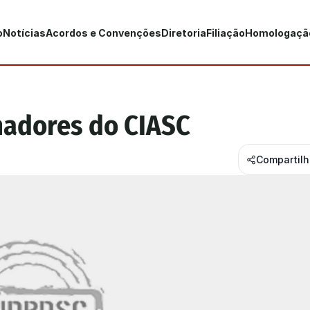
o
Notícias
Acordos e Convenções
Diretoria
Filiação
Homologaçã
hadores do CIASC
Compartil