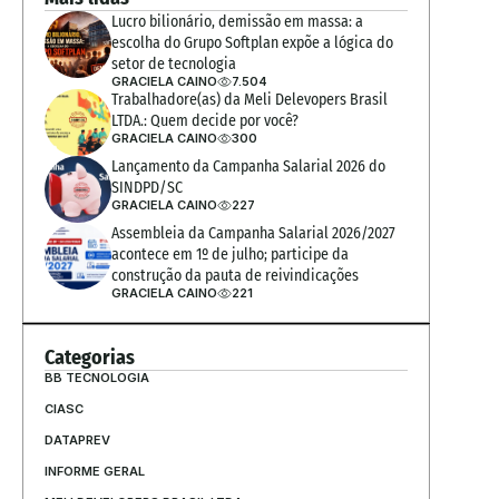
Lucro bilionário, demissão em massa: a 
escolha do Grupo Softplan expõe a lógica do 
setor de tecnologia
GRACIELA CAINO
7.504
Trabalhadore(as) da Meli Delevopers Brasil 
LTDA.: Quem decide por você?
GRACIELA CAINO
300
Lançamento da Campanha Salarial 2026 do 
SINDPD/SC
GRACIELA CAINO
227
Assembleia da Campanha Salarial 2026/2027 
acontece em 1º de julho; participe da 
construção da pauta de reivindicações
GRACIELA CAINO
221
Categorias
BB TECNOLOGIA
CIASC
DATAPREV
INFORME GERAL