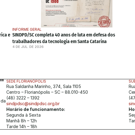
INFORME GERAL
ica e 
SINDPD/SC completa 40 anos de luta em defesa dos 
trabalhadores da tecnologia em Santa Catarina
4 DE JUL. DE 2026
SEDE FLORIANÓPOLIS
SU
Rua Saldanha Marinho, 374, Sala 1105
Ru
Centro – Florianópolis – SC – 88.010-450
Ce
(48) 3222 – 1392
(4
da 
sindpdsc@sindpdsc.org.br
si
Horário de funcionamento:
Ho
Segunda à Sexta
Se
Manhã 8h – 12h
Tar
Tarde 14h – 18h