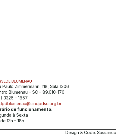
BSEDE BLUMENAU
a Paulo Zimmermann, 118, Sala 1306
ntro Blumenau – SC – 89.010-170
7) 3326 – 1857
ndpdblumenau@sindpdsc.org.br
rário de funcionamento:
gunda à Sexta
de 13h – 18h
Design & Code: Sassarico