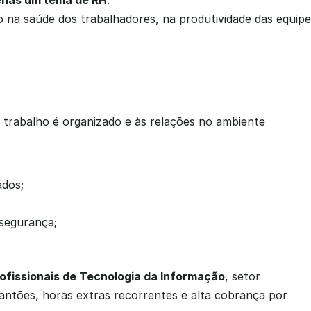
enas um tema de RH
.
o na saúde dos trabalhadores, na produtividade das equipe
 trabalho é organizado e às relações no ambiente 
ados;
nsegurança;
ofissionais de Tecnologia da Informação
, setor 
ntões, horas extras recorrentes e alta cobrança por 