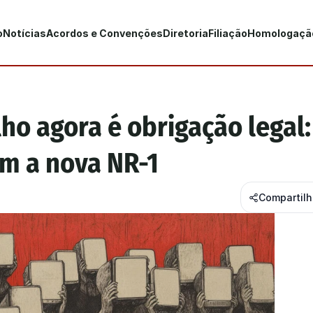
o
Notícias
Acordos e Convenções
Diretoria
Filiação
Homologaçã
o agora é obrigação legal: 
m a nova NR-1
Compartil