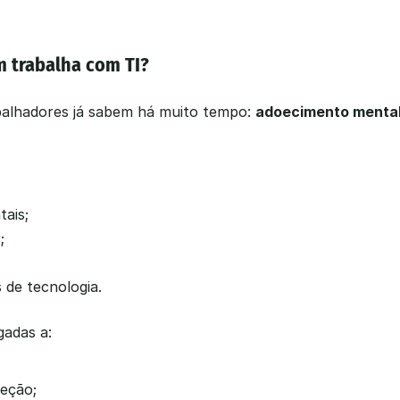
m trabalha com TI?
balhadores já sabem há muito tempo: 
adoecimento mental
ais;
;
 de tecnologia.
gadas a:
reção;