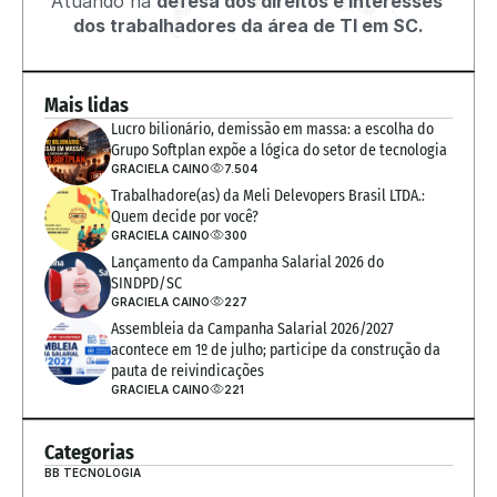
Atuando na 
defesa dos direitos e interesses 
dos trabalhadores da área de TI em SC.
Mais lidas
Lucro bilionário, demissão em massa: a escolha do 
Grupo Softplan expõe a lógica do setor de tecnologia
GRACIELA CAINO
7.504
Trabalhadore(as) da Meli Delevopers Brasil LTDA.: 
Quem decide por você?
GRACIELA CAINO
300
Lançamento da Campanha Salarial 2026 do 
SINDPD/SC
GRACIELA CAINO
227
Assembleia da Campanha Salarial 2026/2027 
acontece em 1º de julho; participe da construção da 
pauta de reivindicações
GRACIELA CAINO
221
Categorias
BB TECNOLOGIA